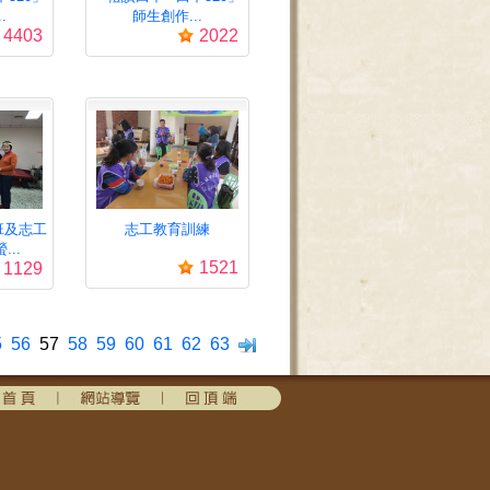
.
師生創作...
4403
2022
班及志工
志工教育訓練
..
1521
1129
5
56
57
58
59
60
61
62
63