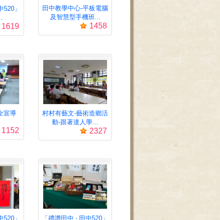
田中教學中心-平板電腦
中520」
及智慧型手機班...
.
1458
1619
全宣導
村村有藝文-藝術造鄉活
動-跟著達人學...
1152
2327
中520」
「禮讚田中 ‧ 田中520」