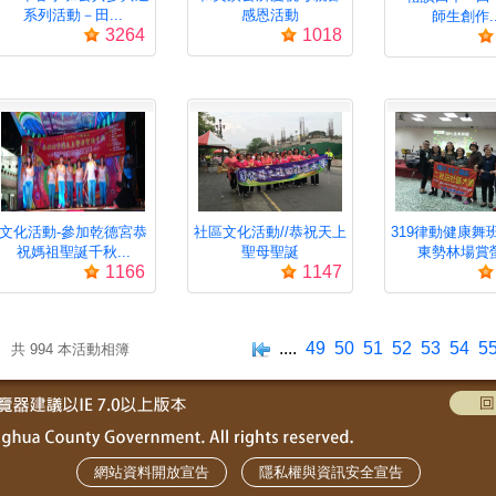
系列活動－田...
感恩活動
師生創作..
3264
1018
文化活動-參加乾德宮恭
社區文化活動//恭祝天上
319律動健康舞
祝媽祖聖誕千秋...
聖母聖誕
東勢林場賞螢.
1166
1147
....
49
50
51
52
53
54
5
共 994 本活動相簿
網站資料開放宣告
隱私權與資訊安全宣告