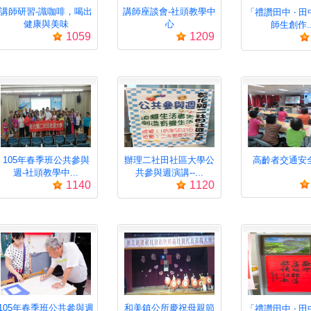
講師研習-識咖啡，喝出
講師座談會-社頭教學中
「禮讚田中 ‧ 田
健康與美味
心
師生創作..
1059
1209
105年春季班公共參與
辦理二社田社區大學公
高齡者交通安
週-社頭教學中...
共參與週演講--...
1140
1120
105年春季班公共參與週
和美鎮公所慶祝母親節
「禮讚田中 ‧ 田