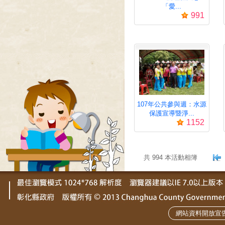
「愛...
991
107年公共參與週：水源
保護宣導暨淨...
1152
.
共 994 本活動相簿
網站資料開放宣