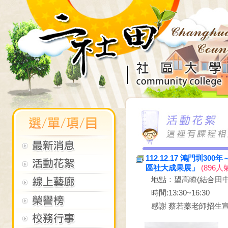
112.12.17 鴻門圳
區社大成果展」
(896人
地點：望高瞭(結合田
時間:13:30~16:30
感謝 蔡若蓁老師招生