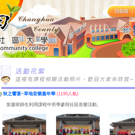
秋之饗宴~草地音樂嘉年華
(1195人氣)
笛簫班師生利用課程中所學參與社區音樂活動。