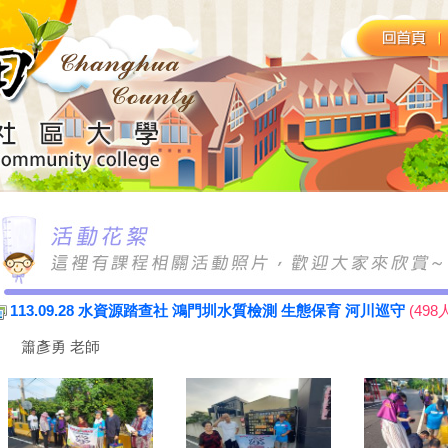
113.09.28 水資源踏查社 鴻門圳水質檢測 生態保育 河川巡守
(498
簫彥勇 老師