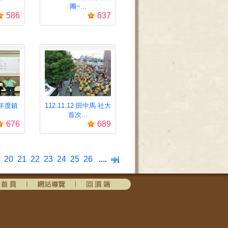
團~...
586
637
12年度鎮
112.11.12 田中馬 社大
首次...
676
689
20
21
22
23
24
25
26
....