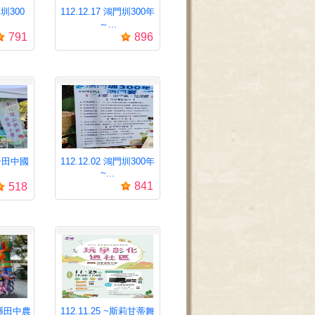
門圳300
112.12.17 鴻門圳300年
～...
791
896
合~田中國
112.12.02 鴻門圳300年
~...
841
518
彰化縣田中農
112.11.25 ~斯莉甘蒂舞