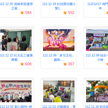
112.12.20 員林和安護理
112.12.19 社頭舊社國小
112/12/17 鴻
之家...
暨1...
年...
584
552
112.12.12 社大志工健康
112.12.09「多元文化」
112.12.09 結
療癒...
越南-...
小校...
606
367
112.12.02 新心相IN~移
112.12.01 評鑑報告：實
112.11.26 