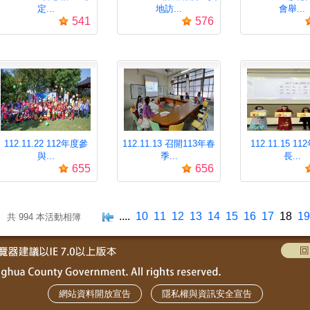
定...
地訪...
會舉...
541
576
112.11.22 112年度參
112.11.13 召開113年春
112.11.15 1
與...
季...
長...
655
656
....
10
11
12
13
14
15
16
17
18
19
共 994 本活動相簿
網站資料開放宣告
隱私權與資訊安全宣告