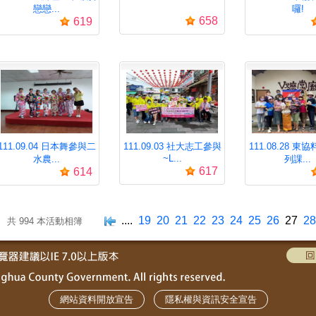
戀戀...
囉!
658
619
111.09.04 日本舞參與二
111.09.03 社大志工參與
111.08.28 
~L...
水農...
列課...
617
614
....
19
20
21
22
23
24
25
26
27
28
共 994 本活動相簿
網站資料開放宣告
隱私權與資訊安全宣告