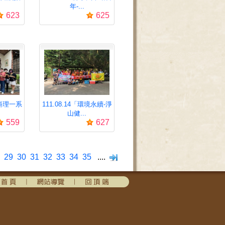
年-...
623
625
東協料理一系
111.08.14「環境永續-淨
山健...
559
627
29
30
31
32
33
34
35
....