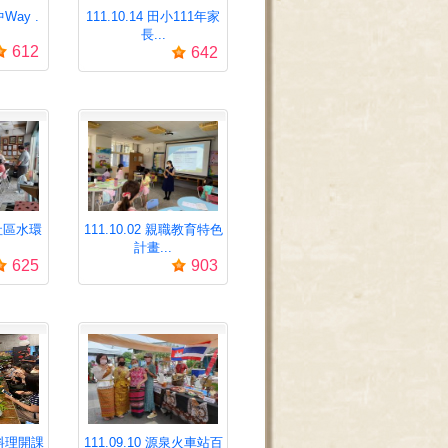
中Way .
111.10.14 田小111年家
長...
612
642
民社區水環
111.10.02 親職教育特色
計畫...
625
903
東協料理開課
111.09.10 源泉火車站百