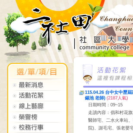
115.04.26 台中
錫池 老師)
(2187人氣)
日期時間：09~15
走讀內容：倡和村花旗
醫師宅、二水火車站、
院)、謝毛宅、張老嬰