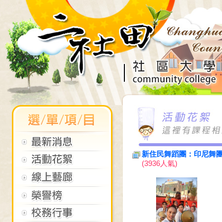
新住民舞蹈團：印尼舞團
(3936人氣)