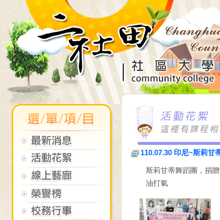
110.07.30 印尼~斯莉
斯莉甘蒂舞蹈團，捐贈
油打氣