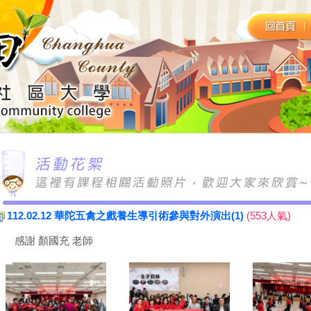
112.02.12 華陀五禽之戲養生導引術參與對外演出(1)
(553人氣)
感謝 顏國充 老師