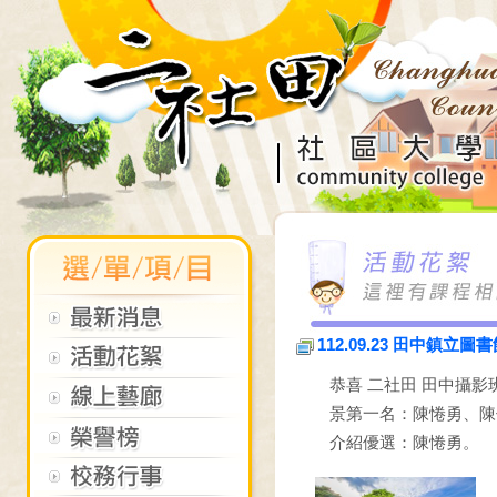
112.09.23 田中
恭喜 二社田 田中攝
景第一名：陳惓勇、陳
介紹優選：陳惓勇。